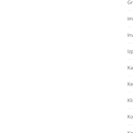
Gr
Im
In
Iz
Ka
Ke
Kl
Ko