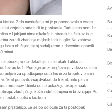
Av
Ba
ska kislina. Zelo navdušeno mi je pripovedovala o vsem
 in bi verjetno rada tudi to poskusila. Tudi sama sem že
lino v Ljubljani nima nikakršnih stranskih učinkov in je
Ba
na zaradi zbadanja majhnih tankih iglic. Ne zahteva
 lahko običajno takoj nadaljujemo z dnevnimi opravili.
Be
40 minut.
na obrazu, vratu, dekolteju in na rokah. Lahko si
Bi
dežev po koži. Pomaga pri zmanjševanju videza celulita
poročljiva za spodbujanje rasti las in za krepitev lasnih
Ca
ečkrat ponoviti, vsaj dvakrat do trikrat, nato pa za
 šest mesecev. Učinki se ne pokažejo takoj, ampak
Ca
maju, zlasti, če je koža videti utrujena in brez sijaja. Po
 in oskrba celic s kisikom.
Či
 sem prijateljico, če se bo odločila za ta postopek