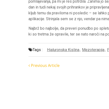
pomlajevanja, pa mi je res potrdila. Zanima jo še,
dan in tudi nekaj svojih prihrankov je pripravlje
kljub temu da praviloma ni posledic – se lahko 
aplikacije. Strinjala sem se z njo, vendar pa ni
Najbrž bo najbolje, da preveri ponudbo po spletu
ki so tretma že opravile, ter se nato naroči na 
Tags :
Hialuronska Kislina
,
Mezoterapija
,
P
Previous Article