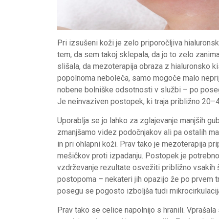
Pri izsušeni koži je zelo priporočljiva hialuron
tem, da sem takoj sklepala, da jo to zelo zanima
slišala, da mezoterapija obraza z hialuronsko kis
popolnoma neboleča, samo mogoče malo neprijet
nobene bolniške odsotnosti v službi – po posegu
Je neinvaziven postopek, ki traja približno 20–
Uporablja se jo lahko za zglajevanje manjših gub 
zmanjšamo videz podočnjakov ali pa ostalih ma
in pri ohlapni koži. Prav tako je mezoterapija pri
mešičkov proti izpadanju. Postopek je potrebno v
vzdrževanje rezultate osvežiti približno vsakih
postopoma – nekateri jih opazijo že po prvem tret
posegu se pogosto izboljša tudi mikrocirkulacija
Prav tako se celice napolnijo s hranili. Vprašala