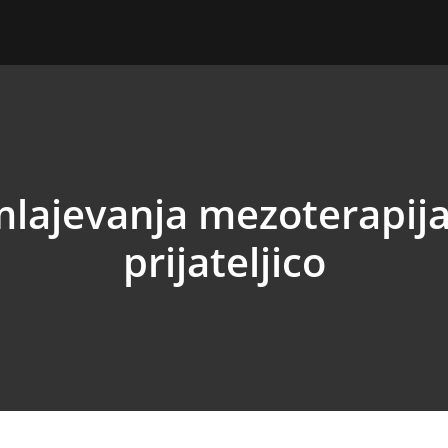
lajevanja mezoterapij
prijateljico