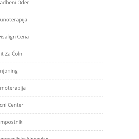
adbeni Oder
unoterapija
visalign Cena
pit Za Čoln
njoning
moterapija
icni Center
mpostniki