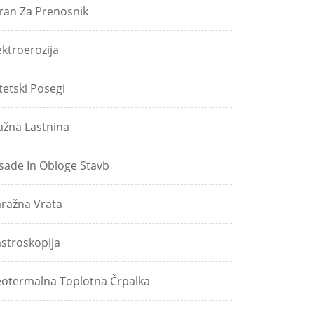
ran Za Prenosnik
ektroerozija
tetski Posegi
ažna Lastnina
sade In Obloge Stavb
ražna Vrata
stroskopija
otermalna Toplotna Črpalka