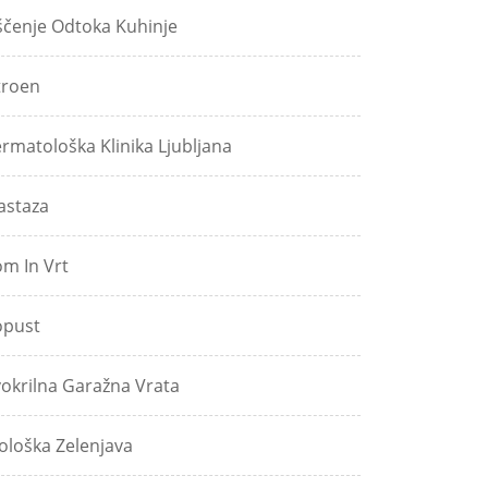
ščenje Odtoka Kuhinje
troen
rmatološka Klinika Ljubljana
astaza
m In Vrt
pust
okrilna Garažna Vrata
ološka Zelenjava