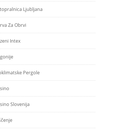
topralnica Ljubljana
rva Za Obrvi
zeni Intex
gonije
oklimatske Pergole
sino
sino Slovenija
ščenje