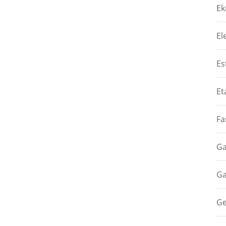
Ek
El
Es
Et
Fa
Ga
Ga
Ge