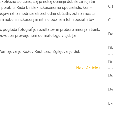
 kolikšne so cene, saj je nekaj denarja dobila za rojstni
Či
na porabiti. Rada bi šla k izkušenemu specialistu, ker –
pojavi rahla modrica ali prehodna občutljivost na mestu
mam nobenih izkušenj in niti ne poznam teh specialistov.
Ci
, pogleda fotografije rezultatov in prebere mnenja strank,
De
posvet pri preverjenem dermatologu v Ljubljani.
Di
omlajevanje Kože
,
Rast Las
,
Zglajevanje Gub
Do
Next Article
Do
Dv
Ek