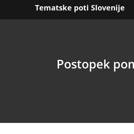
Skip
Tematske poti Slovenije
to
content
Postopek pom