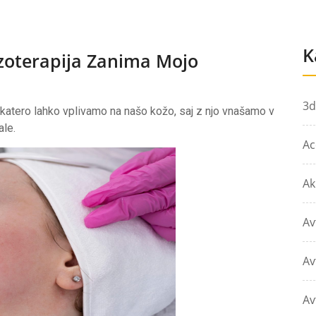
K
zoterapija Zanima Mojo
3d
s katero lahko vplivamo na našo kožo, saj z njo vnašamo v
ale.
Ac
Ak
Av
Av
Av