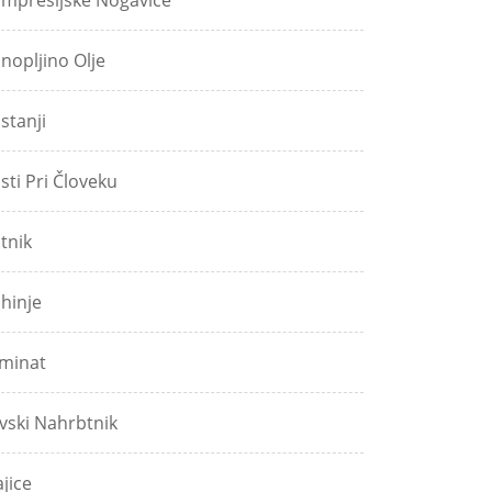
mpresijske Nogavice
nopljino Olje
stanji
sti Pri Človeku
tnik
hinje
minat
vski Nahrbtnik
jice