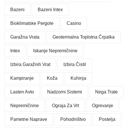
Bazeni
Bazeni Intex
Bioklimatske Pergole
Casino
Garažna Vrata
Geotermalna Toplotna Črpalka
Intex
Iskanje Nepremičnine
Izbira Garažnih Vrat
Izbira Čistil
Kampiranje
Koža
Kuhinja
Lasten Avto
Nadzorni Sistemi
Nega Trate
Nepremičnine
Ograja Za Vrt
Ogrevanje
Pametne Naprave
Pohodništvo
Postelja