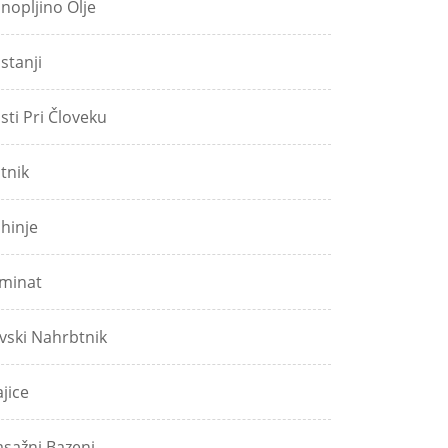
nopljino Olje
stanji
sti Pri Človeku
tnik
hinje
minat
vski Nahrbtnik
jice
sažni Bazeni