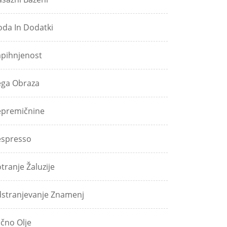
da In Dodatki
pihnjenost
ga Obraza
premičnine
spresso
tranje Žaluzije
stranjevanje Znamenj
jčno Olje