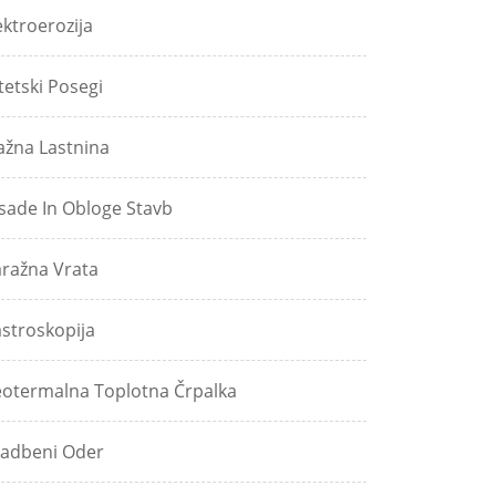
ektroerozija
tetski Posegi
ažna Lastnina
sade In Obloge Stavb
ražna Vrata
stroskopija
otermalna Toplotna Črpalka
adbeni Oder