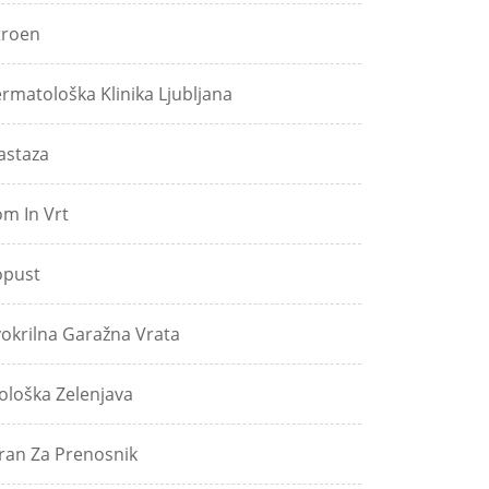
troen
rmatološka Klinika Ljubljana
astaza
m In Vrt
pust
okrilna Garažna Vrata
ološka Zelenjava
ran Za Prenosnik