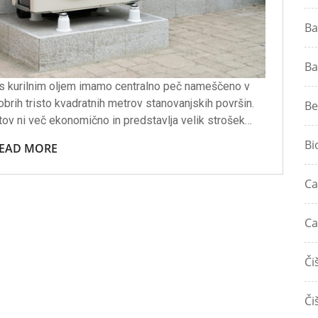
Ba
Ba
 s kurilnim oljem imamo centralno peč nameščeno v
obrih tristo kvadratnih metrov stanovanjskih površin.
Be
ov ni več ekonomično in predstavlja velik strošek…
Bi
EAD MORE
Ca
Ca
Či
Či