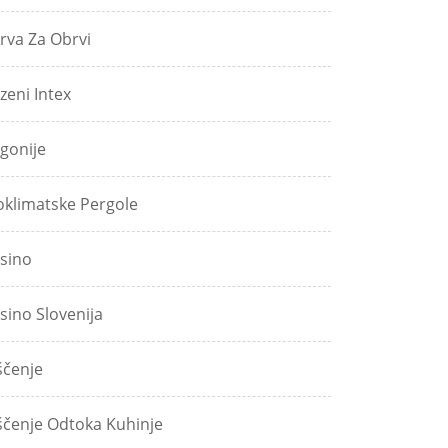
rva Za Obrvi
zeni Intex
gonije
oklimatske Pergole
sino
sino Slovenija
ščenje
ščenje Odtoka Kuhinje