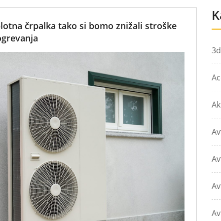
K
otna črpalka tako si bomo znižali stroške
ogrevanja
3d
Ac
Ak
Av
Av
Av
Av