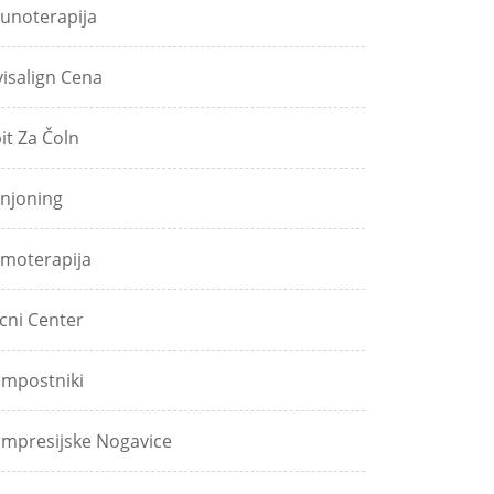
unoterapija
visalign Cena
pit Za Čoln
njoning
moterapija
icni Center
mpostniki
mpresijske Nogavice