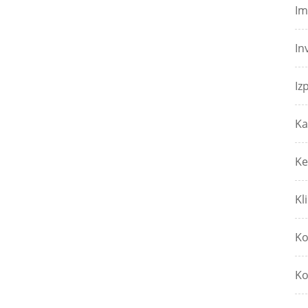
Im
In
Iz
Ka
Ke
Kl
Ko
Ko