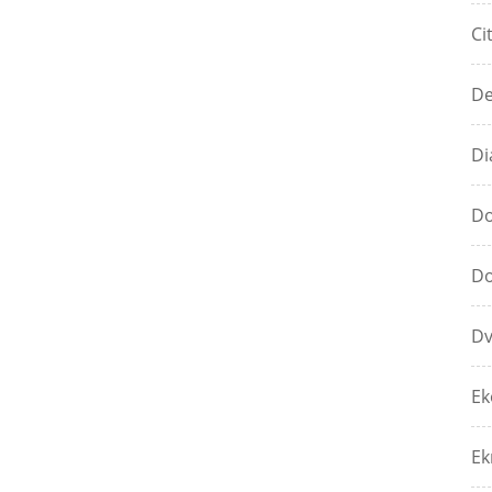
Ci
De
Di
Do
Do
Dv
Ek
Ek