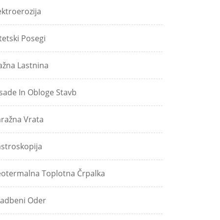
ektroerozija
tetski Posegi
ažna Lastnina
sade In Obloge Stavb
ražna Vrata
stroskopija
otermalna Toplotna Črpalka
adbeni Oder