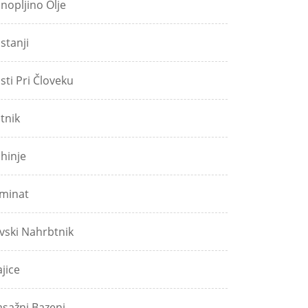
nopljino Olje
stanji
sti Pri Človeku
tnik
hinje
minat
vski Nahrbtnik
jice
sažni Bazeni