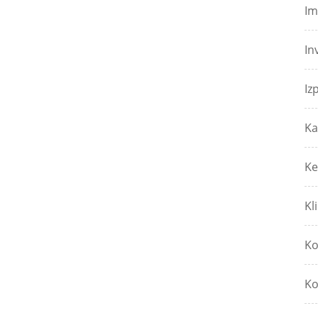
Im
In
Iz
Ka
Ke
Kl
Ko
Ko