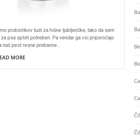
Ba
Ba
o probiotikov tudi za hišne ljubljenčke, tako da sem
ik za psa sploh potreben. Pa vendar ga vsi priporočajo
a naš pest resne prebavne…
Be
EAD MORE
Bi
Ca
Ca
Či
Či