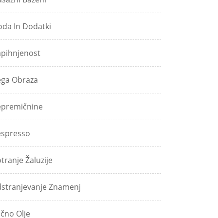
da In Dodatki
pihnjenost
ga Obraza
premičnine
spresso
tranje Žaluzije
stranjevanje Znamenj
jčno Olje