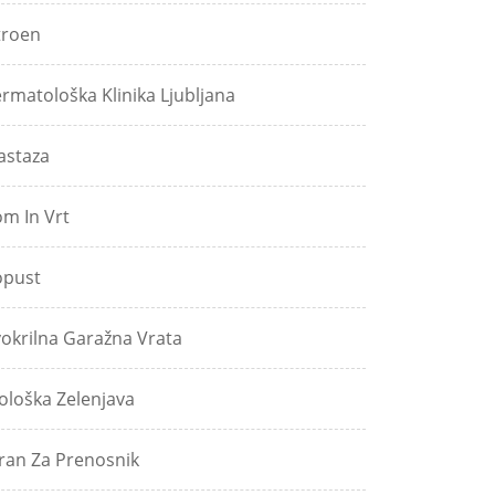
troen
rmatološka Klinika Ljubljana
astaza
m In Vrt
pust
okrilna Garažna Vrata
ološka Zelenjava
ran Za Prenosnik