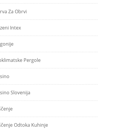
rva Za Obrvi
zeni Intex
gonije
oklimatske Pergole
sino
sino Slovenija
ščenje
ščenje Odtoka Kuhinje