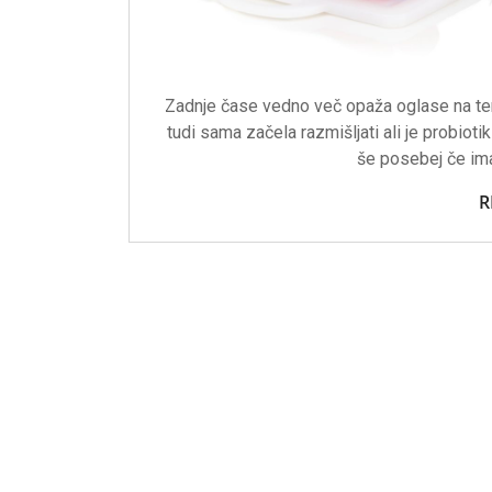
Zadnje čase vedno več opaža oglase na tem
tudi sama začela razmišljati ali je probiot
še posebej če im
R