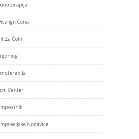
unoterapija
visalign Cena
pit Za Čoln
njoning
moterapija
icni Center
mpostniki
mpresijske Nogavice