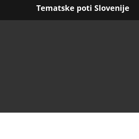
Skip
Tematske poti Slovenije
to
content