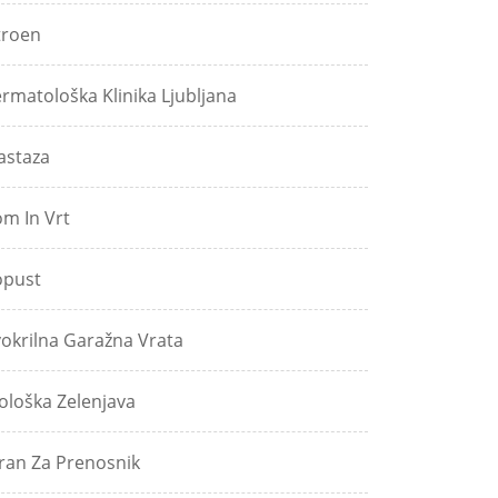
troen
rmatološka Klinika Ljubljana
astaza
m In Vrt
pust
okrilna Garažna Vrata
ološka Zelenjava
ran Za Prenosnik