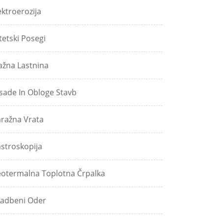
ektroerozija
tetski Posegi
ažna Lastnina
sade In Obloge Stavb
ražna Vrata
stroskopija
otermalna Toplotna Črpalka
adbeni Oder