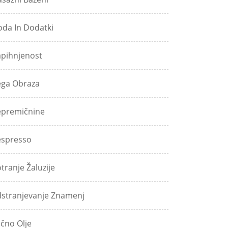
da In Dodatki
pihnjenost
ga Obraza
premičnine
spresso
tranje Žaluzije
stranjevanje Znamenj
jčno Olje