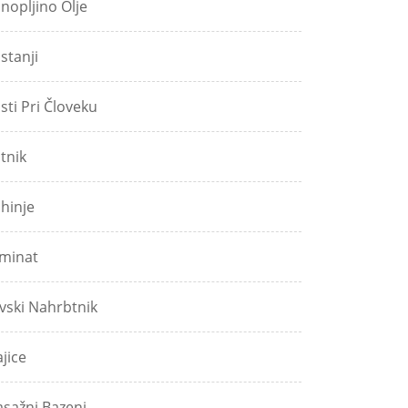
nopljino Olje
stanji
sti Pri Človeku
tnik
hinje
minat
vski Nahrbtnik
jice
sažni Bazeni