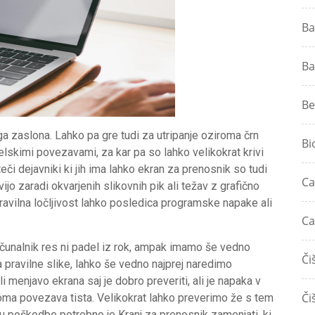
Ba
Ba
Be
a zaslona. Lahko pa gre tudi za utripanje oziroma črn
Bi
belskimi povezavami, za kar pa so lahko velikokrat krivi
teči dejavniki ki jih ima lahko ekran za prenosnik so tudi
Ca
avijo zaradi okvarjenih slikovnih pik ali težav z grafično
ravilna ločljivost lahko posledica programske napake ali
Ca
čunalnik res ni padel iz rok, ampak imamo še vedno
Či
 pravilne slike, lahko še vedno najprej naredimo
 menjavo ekrana saj je dobro preveriti, ali je napaka v
Či
roma povezava tista. Velikokrat lahko preverimo že s tem
u poškodbe potrebno je Kranj za prenosnik zamenjati, ki