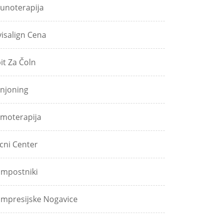
unoterapija
visalign Cena
pit Za Čoln
njoning
moterapija
icni Center
mpostniki
mpresijske Nogavice