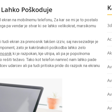
K
e Lahko Poškoduje
il ekran na mobilnemu telefonu, Za kar se mi je to postalo
3d
ga pa vendar je stvar ki se lahko velikokrat, marsikomu
Ac
i tudi ekran za prenosnik takšen izziv, saj navsezadnje je
omponent, zato je kakršnakoli poškodba lahko zelo
Ak
enosnik
ki je razpokan, kje utripa, ali pa je popolnoma
ako rešiti težavo. Tako kot telefon namreč nam lahko pade
adcev udarcev ali pa tudi pritiska pride do razpok na ekranu
Av
Av
Av
Av