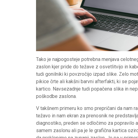
Tako je najpogosteje potrebna menjava celotneg
zaslon kjer pride do težave z osvetlitvijo in ka
tudi gonilniki ki povzročijo izpad slike. Zelo mo
pikice črte ali kakšni barvni afterfakti, ki se poj
kartico. Navsezadnje tudi popačena slika in nep
poškodbe zaslona.
V takšnem primeru ko smo prepričani da nam ra
težavo in nam ekran za prenosnik ne predstavlja
diagnostiko, preden se odločimo za popravilo ali
samem zaslonu ali pa je le grafična kartica ozi
da preklopimo na zunanji zaslon. Je pa v primer