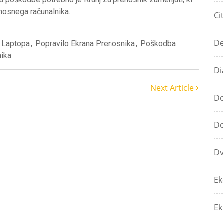
enosnega računalnika.
Ci
De
 Laptopa
,
Popravilo Ekrana Prenosnika
,
Poškodba
ika
Di
Next Article
Do
Do
Dv
Ek
Ek