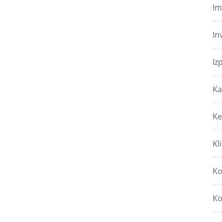
Im
In
Iz
Ka
Ke
Kl
Ko
Ko