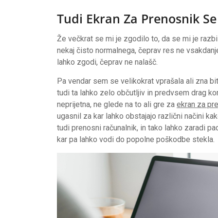
Tudi Ekran Za Prenosnik S
Že večkrat se mi je zgodilo to, da se mi je razb
nekaj čisto normalnega, čeprav res ne vsakdanje
lahko zgodi, čeprav ne nalašč.
Pa vendar sem se velikokrat vprašala ali zna bit
tudi ta lahko zelo občutljiv in predvsem drag k
neprijetna, ne glede na to ali gre za
ekran za pr
ugasnil za kar lahko obstajajo različni načini k
tudi prenosni računalnik, in tako lahko zaradi p
kar pa lahko vodi do popolne poškodbe stekla.