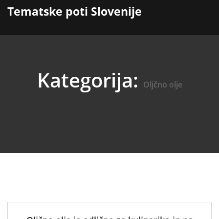
content
Tematske poti Slovenije
Kategorija:
Oljčno olje