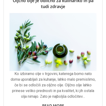
Oljčno olje je odlično za kulinariko in pa
tudi zdravje
Ko izbiramo olje v trgovini, katerega bomo nato
doma uporabljali za kuhanje, lahko malo premislimo,
če bi se odločili za oljčno olje. Oljčno olje lahko
prinese veliko prednosti in pa kvalitet, ki jih ostala
olja nimajo. Zato je najboljša odločitev…
READ MORE