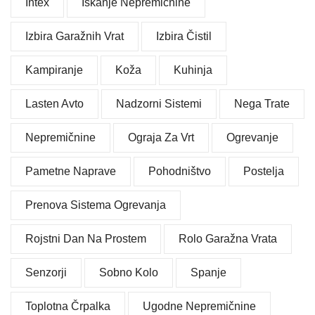
Intex
Iskanje Nepremičnine
Izbira Garažnih Vrat
Izbira Čistil
Kampiranje
Koža
Kuhinja
Lasten Avto
Nadzorni Sistemi
Nega Trate
Nepremičnine
Ograja Za Vrt
Ogrevanje
Pametne Naprave
Pohodništvo
Postelja
Prenova Sistema Ogrevanja
Rojstni Dan Na Prostem
Rolo Garažna Vrata
Senzorji
Sobno Kolo
Spanje
Toplotna Črpalka
Ugodne Nepremičnine