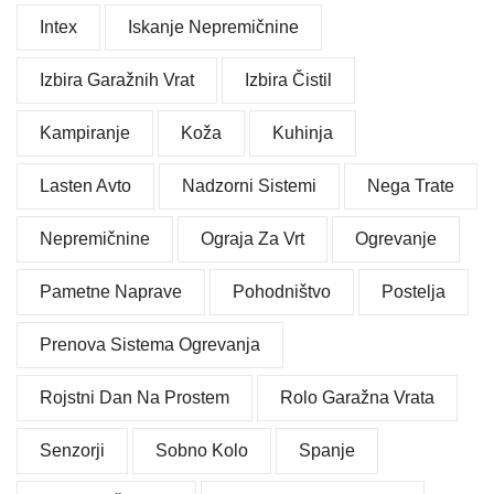
Intex
Iskanje Nepremičnine
Izbira Garažnih Vrat
Izbira Čistil
Kampiranje
Koža
Kuhinja
Lasten Avto
Nadzorni Sistemi
Nega Trate
Nepremičnine
Ograja Za Vrt
Ogrevanje
Pametne Naprave
Pohodništvo
Postelja
Prenova Sistema Ogrevanja
Rojstni Dan Na Prostem
Rolo Garažna Vrata
Senzorji
Sobno Kolo
Spanje