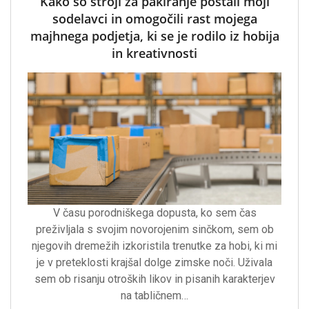
Kako so stroji za pakiranje postali moji
sodelavci in omogočili rast mojega
majhnega podjetja, ki se je rodilo iz hobija
in kreativnosti
V času porodniškega dopusta, ko sem čas
preživljala s svojim novorojenim sinčkom, sem ob
njegovih dremežih izkoristila trenutke za hobi, ki mi
je v preteklosti krajšal dolge zimske noči. Uživala
sem ob risanju otroških likov in pisanih karakterjev
na tabličnem…