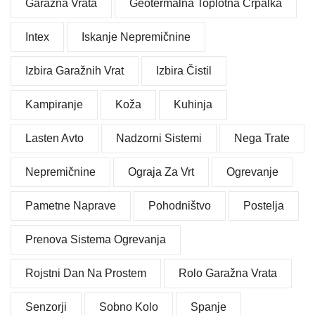
Garažna Vrata
Geotermalna Toplotna Črpalka
Intex
Iskanje Nepremičnine
Izbira Garažnih Vrat
Izbira Čistil
Kampiranje
Koža
Kuhinja
Lasten Avto
Nadzorni Sistemi
Nega Trate
Nepremičnine
Ograja Za Vrt
Ogrevanje
Pametne Naprave
Pohodništvo
Postelja
Prenova Sistema Ogrevanja
Rojstni Dan Na Prostem
Rolo Garažna Vrata
Senzorji
Sobno Kolo
Spanje