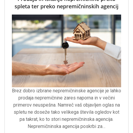
spleta ter preko nepremičninskih agencij
Brez dobro izbrane nepremičninske agencije je lahko
prodaja nepremičnine zares naporna in v večini
primerov neuspešna. Namreč vaš objavljen oglas na
spletu ne doseže tako velikega števila ogledov kot
pa takrat, ko to stori nepremičninska agencija.
Nepremičninska agencija poskrbi za…