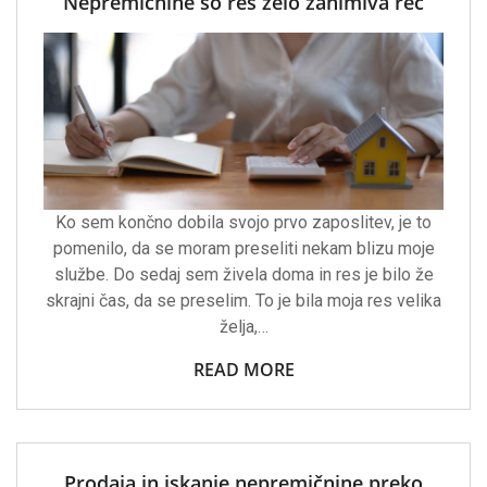
Nepremičnine so res zelo zanimiva reč
Ko sem končno dobila svojo prvo zaposlitev, je to
pomenilo, da se moram preseliti nekam blizu moje
službe. Do sedaj sem živela doma in res je bilo že
skrajni čas, da se preselim. To je bila moja res velika
želja,…
READ MORE
Prodaja in iskanje nepremičnine preko