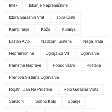
Intex
Iskanje Nepremičnine
Izbira Garažnih Vrat
Izbira Čistil
Kampiranje
Koža
Kuhinja
Lasten Avto
Nadzorni Sistemi
Nega Trate
Nepremičnine
Ograja Za Vrt
Ogrevanje
Pametne Naprave
Pohodništvo
Postelja
Prenova Sistema Ogrevanja
Rojstni Dan Na Prostem
Rolo Garažna Vrata
Senzorji
Sobno Kolo
Spanje