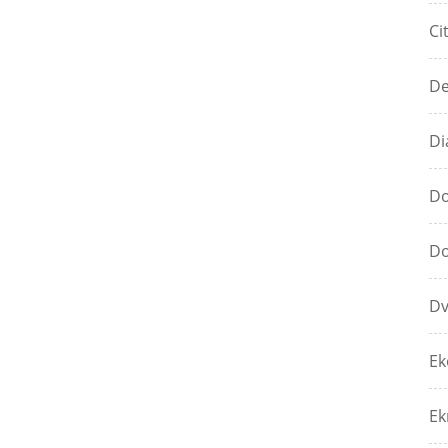
Ci
De
Di
Do
Do
Dv
Ek
Ek