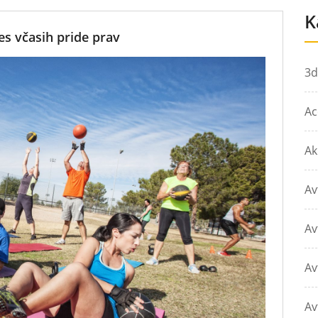
K
nes včasih pride prav
3d
Ac
Ak
Av
Av
Av
Av