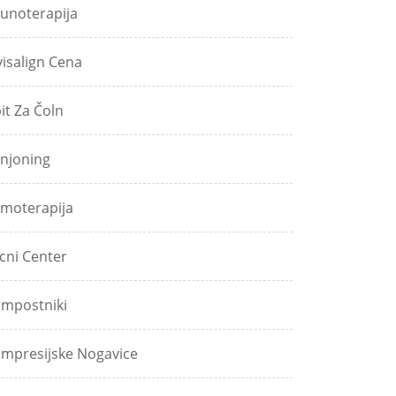
unoterapija
visalign Cena
pit Za Čoln
njoning
moterapija
icni Center
mpostniki
mpresijske Nogavice