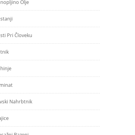
nopljino Olje
stanji
sti Pri Človeku
tnik
hinje
minat
vski Nahrbtnik
jice
sažni Bazeni