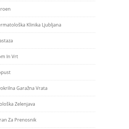
troen
rmatološka Klinika Ljubljana
astaza
m In Vrt
pust
okrilna Garažna Vrata
ološka Zelenjava
ran Za Prenosnik