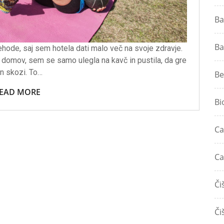
Ba
Ba
hode, saj sem hotela dati malo več na svoje zdravje.
 domov, sem se samo ulegla na kavč in pustila, da gre
n skozi. To…
Be
EAD MORE
Bi
Ca
Ca
Či
Či