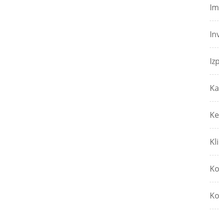
Im
In
Iz
Ka
Ke
Kl
Ko
Ko