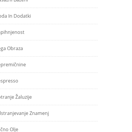
da In Dodatki
pihnjenost
ga Obraza
premičnine
spresso
tranje Žaluzije
stranjevanje Znamenj
jčno Olje