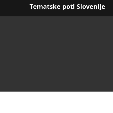
Skip
Tematske poti Slovenije
to
content