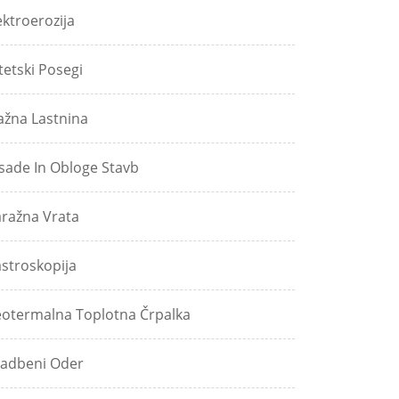
ektroerozija
tetski Posegi
ažna Lastnina
sade In Obloge Stavb
ražna Vrata
stroskopija
otermalna Toplotna Črpalka
adbeni Oder