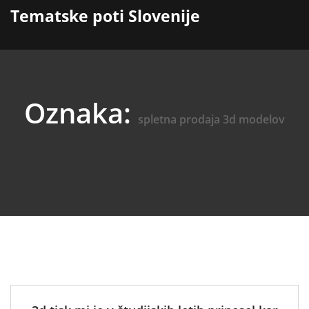
content
Tematske poti Slovenije
Oznaka:
spletna prodaja 3d modelov