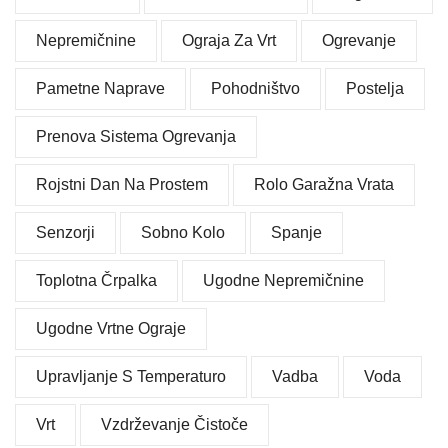
Nepremičnine
Ograja Za Vrt
Ogrevanje
Pametne Naprave
Pohodništvo
Postelja
Prenova Sistema Ogrevanja
Rojstni Dan Na Prostem
Rolo Garažna Vrata
Senzorji
Sobno Kolo
Spanje
Toplotna Črpalka
Ugodne Nepremičnine
Ugodne Vrtne Ograje
Upravljanje S Temperaturo
Vadba
Voda
Vrt
Vzdrževanje Čistoče