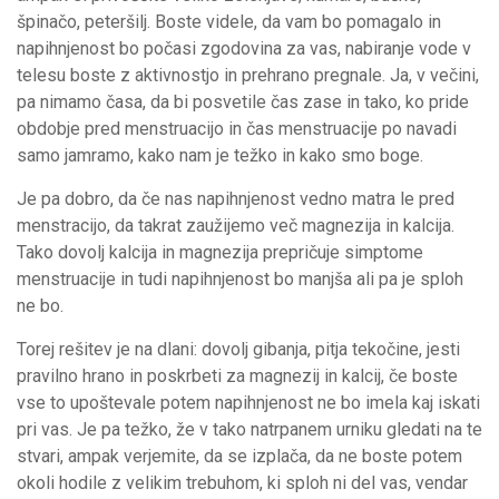
špinačo, peteršilj. Boste videle, da vam bo pomagalo in
napihnjenost bo počasi zgodovina za vas, nabiranje vode v
telesu boste z aktivnostjo in prehrano pregnale. Ja, v večini,
pa nimamo časa, da bi posvetile čas zase in tako, ko pride
obdobje pred menstruacijo in čas menstruacije po navadi
samo jamramo, kako nam je težko in kako smo boge.
Je pa dobro, da če nas napihnjenost vedno matra le pred
menstracijo, da takrat zaužijemo več magnezija in kalcija.
Tako dovolj kalcija in magnezija prepričuje simptome
menstruacije in tudi napihnjenost bo manjša ali pa je sploh
ne bo.
Torej rešitev je na dlani: dovolj gibanja, pitja tekočine, jesti
pravilno hrano in poskrbeti za magnezij in kalcij, če boste
vse to upoštevale potem napihnjenost ne bo imela kaj iskati
pri vas. Je pa težko, že v tako natrpanem urniku gledati na te
stvari, ampak verjemite, da se izplača, da ne boste potem
okoli hodile z velikim trebuhom, ki sploh ni del vas, vendar