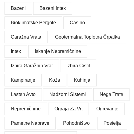
Bazeni
Bazeni Intex
Bioklimatske Pergole
Casino
Garažna Vrata
Geotermalna Toplotna Črpalka
Intex
Iskanje Nepremičnine
Izbira Garažnih Vrat
Izbira Čistil
Kampiranje
Koža
Kuhinja
Lasten Avto
Nadzorni Sistemi
Nega Trate
Nepremičnine
Ograja Za Vrt
Ogrevanje
Pametne Naprave
Pohodništvo
Postelja