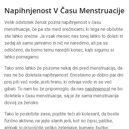
Napihnjenost V Času Menstruacije
Velik odstotek žensk pozna napihnjenost v času
menstruacije, če pa ste med srečnicami, ki tega ne občutite
ste lahko srečne. Ja vsak mesec nas torej lahko to doleti in
sedaj ali samo jamramo in nič ne naredimo, ali pa se
odločimo, da bomo temu naredili konec, kajti sigurno si
lahko pomagamo.
Tako smo lahko že pozorne nekaj dni pred menstruacijo, da
nas ne bo doletela napihnjenost. Enostavno je dobro par dni
prej piti več vode, jesti hrano, ki odvaja vodo in se več
gibati. To nam bo že pripomoglo, da nas
napihnjenost
ne bo
doletela v času menstruacije, saj je že sama menstruacija
dovolj za žensko.
Tako le poskrbite zase, pojdite teči ali kolesarit, da boste
fizično aktivne, ne jejte slanih jedi, kot so čipsi, palčke,
ampak si privoščite veliko zelenjave, kumare, bučke,