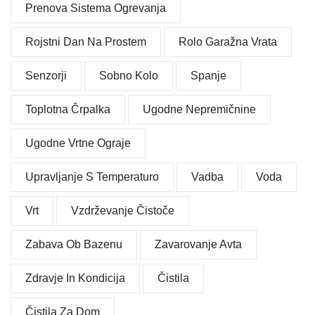
Prenova Sistema Ogrevanja
Rojstni Dan Na Prostem
Rolo Garažna Vrata
Senzorji
Sobno Kolo
Spanje
Toplotna Črpalka
Ugodne Nepremičnine
Ugodne Vrtne Ograje
Upravljanje S Temperaturo
Vadba
Voda
Vrt
Vzdrževanje Čistoče
Zabava Ob Bazenu
Zavarovanje Avta
Zdravje In Kondicija
Čistila
Čistila Za Dom