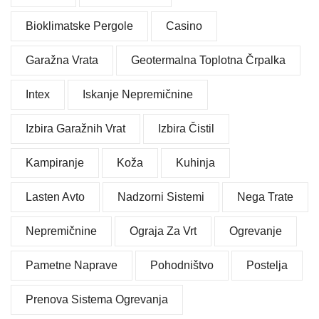
Bioklimatske Pergole
Casino
Garažna Vrata
Geotermalna Toplotna Črpalka
Intex
Iskanje Nepremičnine
Izbira Garažnih Vrat
Izbira Čistil
Kampiranje
Koža
Kuhinja
Lasten Avto
Nadzorni Sistemi
Nega Trate
Nepremičnine
Ograja Za Vrt
Ogrevanje
Pametne Naprave
Pohodništvo
Postelja
Prenova Sistema Ogrevanja