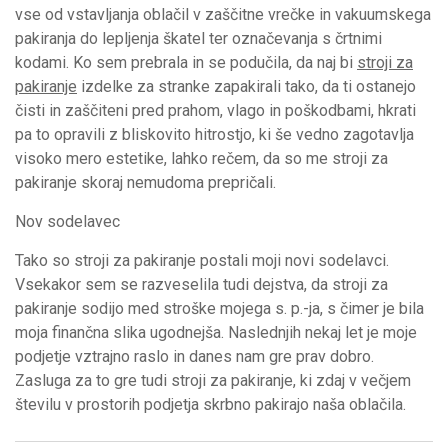
vse od vstavljanja oblačil v zaščitne vrečke in vakuumskega
pakiranja do lepljenja škatel ter označevanja s črtnimi
kodami. Ko sem prebrala in se podučila, da naj bi
stroji za
pakiranje
izdelke za stranke zapakirali tako, da ti ostanejo
čisti in zaščiteni pred prahom, vlago in poškodbami, hkrati
pa to opravili z bliskovito hitrostjo, ki še vedno zagotavlja
visoko mero estetike, lahko rečem, da so me stroji za
pakiranje skoraj nemudoma prepričali.
Nov sodelavec
Tako so stroji za pakiranje postali moji novi sodelavci.
Vsekakor sem se razveselila tudi dejstva, da stroji za
pakiranje sodijo med stroške mojega s. p.-ja, s čimer je bila
moja finančna slika ugodnejša. Naslednjih nekaj let je moje
podjetje vztrajno raslo in danes nam gre prav dobro.
Zasluga za to gre tudi stroji za pakiranje, ki zdaj v večjem
številu v prostorih podjetja skrbno pakirajo naša oblačila.