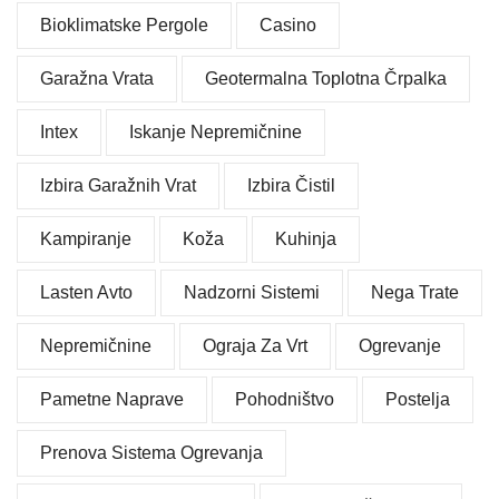
Bioklimatske Pergole
Casino
Garažna Vrata
Geotermalna Toplotna Črpalka
Intex
Iskanje Nepremičnine
Izbira Garažnih Vrat
Izbira Čistil
Kampiranje
Koža
Kuhinja
Lasten Avto
Nadzorni Sistemi
Nega Trate
Nepremičnine
Ograja Za Vrt
Ogrevanje
Pametne Naprave
Pohodništvo
Postelja
Prenova Sistema Ogrevanja