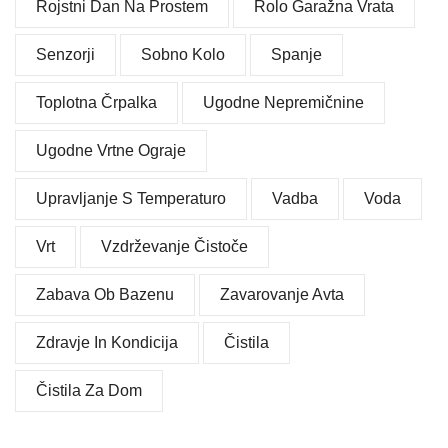
Rojstni Dan Na Prostem
Rolo Garažna Vrata
Senzorji
Sobno Kolo
Spanje
Toplotna Črpalka
Ugodne Nepremičnine
Ugodne Vrtne Ograje
Upravljanje S Temperaturo
Vadba
Voda
Vrt
Vzdrževanje Čistoče
Zabava Ob Bazenu
Zavarovanje Avta
Zdravje In Kondicija
Čistila
Čistila Za Dom