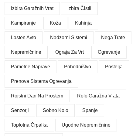
Izbira Garažnih Vrat
Izbira Čistil
Kampiranje
Koža
Kuhinja
Lasten Avto
Nadzorni Sistemi
Nega Trate
Nepremičnine
Ograja Za Vrt
Ogrevanje
Pametne Naprave
Pohodništvo
Postelja
Prenova Sistema Ogrevanja
Rojstni Dan Na Prostem
Rolo Garažna Vrata
Senzorji
Sobno Kolo
Spanje
Toplotna Črpalka
Ugodne Nepremičnine