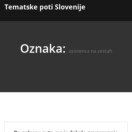
content
Tematske poti Slovenije
Oznaka:
asistenca na cestah